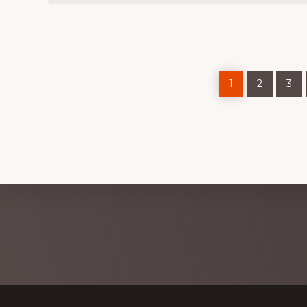
Pagina
Pagina
Pag
1
2
3
Explore
more