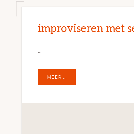
improviseren met s
…
OVERIMPROVISEREN
MEER ...
MET
SENIOREN