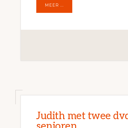
OVEREEN
MEER ...
FILM
VAN
JUDITH
DE
ROOS
Judith met twee dv
senioren