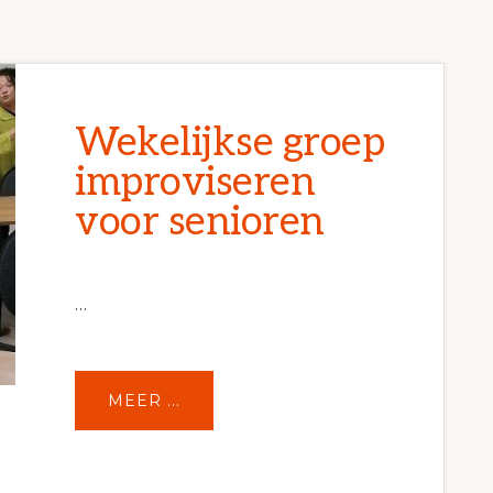
Wekelijkse groep
improviseren
voor senioren
…
OVERWEKELIJKSE
MEER ...
GROEP
IMPROVISEREN
VOOR
SENIOREN