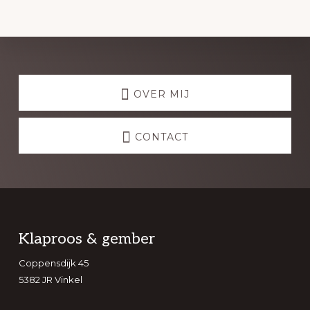
Explore
more
OVER MIJ
CONTACT
Footer
Klaproos & gember
Coppensdijk 45
5382 JR Vinkel