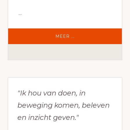
…
OVERTEAMCOACHING
MEER ...
FOTO
1
Primaire
Sidebar
"Ik hou van doen, in
beweging komen, beleven
en inzicht geven."